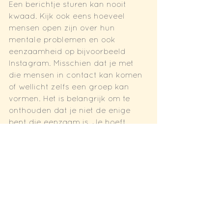
Een berichtje sturen kan nooit 
kwaad. Kijk ook eens hoeveel 
mensen open zijn over hun 
mentale problemen en ook 
eenzaamheid op bijvoorbeeld 
Instagram. Misschien dat je met 
die mensen in contact kan komen 
of wellicht zelfs een groep kan 
vormen. Het is belangrijk om te 
onthouden dat je niet de enige 
bent die eenzaam is. Je hoeft 
alleen maar te zoeken en je zult 
anderen vinden die tegen 
dezelfde moeilijkheden aanlopen. 
Praat met die mensen over hoe je 
je voelt en je zult merken dat die 
openheid al een stukje verlichting 
geeft.