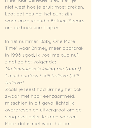
mee naar beneden sleurt en je 
niet weet hoe je eruit moet breken. 
Laat dat nou net het punt zijn 
waar onze vriendin Britney Spears 
om de hoek komt kijken.
In het nummer ‘Baby One More 
Time’ waar Britney meer doorbrak 
in 1998 (god, ik voel me oud nu) 
zingt ze het volgende:
My lonelyless is killing me (and I)
I must confess I still believe (still 
believe)
Zoals je leest had Britney het ook 
zwaar met haar eenzaamheid, 
misschien in dit geval lichtelijk 
overdreven en uitvergroot om de 
songtekst beter te laten werken. 
Maar dat is niet waar het om 