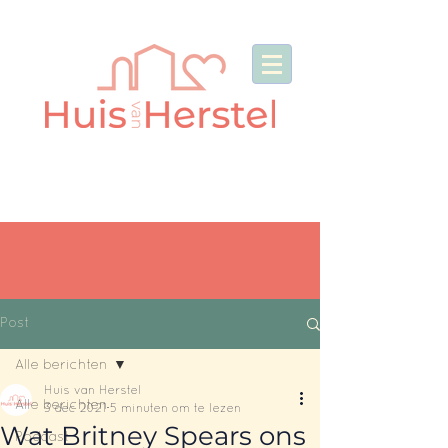
Post
Alle berichten
Huis van Herstel
Alle berichten
3 dec 2021
5 minuten om te lezen
Wat Britney Spears ons
Podcast