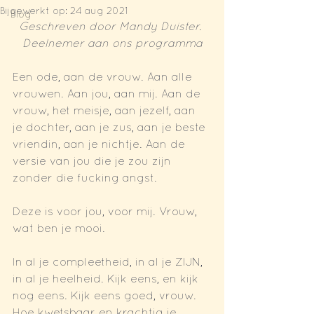
Bijgewerkt op:
24 aug 2021
Blog
Geschreven door Mandy Duister. 
Deelnemer aan ons programma
Een ode, aan de vrouw. Aan alle 
vrouwen. Aan jou, aan mij. Aan de 
vrouw, het meisje, aan jezelf, aan 
je dochter, aan je zus, aan je beste 
vriendin, aan je nichtje. Aan de 
versie van jou die je zou zijn 
zonder die fucking angst.
Deze is voor jou, voor mij. Vrouw, 
wat ben je mooi.
In al je compleetheid, in al je ZIJN, 
in al je heelheid. Kijk eens, en kijk 
nog eens. Kijk eens goed, vrouw. 
Hoe kwetsbaar en krachtig je 