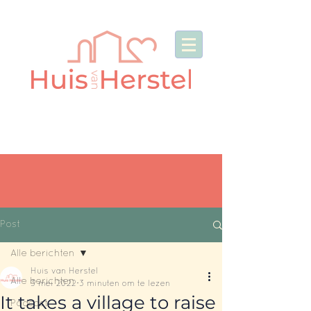
Post
Alle berichten
Huis van Herstel
Alle berichten
3 mei 2022
3 minuten om te lezen
It takes a village to raise
Podcast