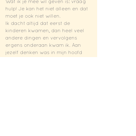
Wat ik je mee wil geven is: vraag 
hulp! Je kan het niet alleen en dat 
moet je ook niet willen. 
Ik dacht altijd dat eerst de 
kinderen kwamen, dan heel veel 
andere dingen en vervolgens 
ergens onderaan kwam ik. Aan 
jezelf denken was in mijn hoofd 
egoïstisch. Dat dit onzin is en je 
juist goed voor jezelf moet zorgen 
leerde ik tijdens het traject van 
Huis van Herstel.
Het is gewoon echt waar, als jouw 
batterij leeg is kan je niet voor 
anderen zorgen.
Je moet echt ruimte en tijd nemen 
voor jezelf en dit kan al een uurtje 
per dag zijn.