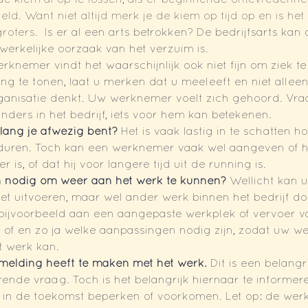
e kiem al op te lossen, als er beginnende ontevredenheid
ld. Want niet altijd merk je de kiem op tijd op en is het
roters.  
Is er al een arts betrokken? De bedrijfsarts kan 
erkelijke oorzaak van het verzuim is. 
knemer vindt het waarschijnlijk ook niet fijn om ziek te 
ing te tonen, laat u merken dat u meeleeft en niet allee
anisatie denkt. Uw werknemer voelt zich gehoord. Vra
nders in het bedrijf, iets voor hem kan betekenen. 
lang je afwezig bent?
 Het is vaak lastig in te schatten h
 duren. Toch kan een werknemer vaak wel aangeven of h
is, of dat hij voor langere tijd uit de running is.
n nodig om weer aan het werk te kunnen? 
Wellicht kan
niet uitvoeren, maar wel ander werk binnen het bedrijf do
ijvoorbeeld aan een aangepaste werkplek of vervoer va
of en zo ja welke aanpassingen nodig zijn, zodat uw w
t werk kan.
kmelding heeft te maken met het werk. 
Dit is een belangri
ende vraag. Toch is het belangrijk hiernaar te informer
m in de toekomst beperken of voorkomen. Let op: de wer