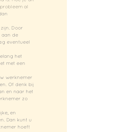
 is. Hoe je dit 
 probleem al 
dan 
zijn. Door 
n aan de 
ag eventueel 
oelang het 
et met een 
 uw werknemer 
en. Of denk bij 
n en naar het 
erknemer zo 
jke, en 
en. Dan kunt u 
knemer hoeft 