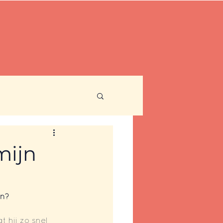
Contact
Nieuwsbrief
mijn
n? 
 hij zo snel 