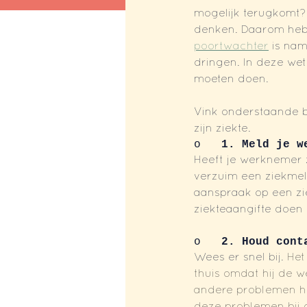
mogelijk terugkomt? 
denken. Daarom heb
poortwachter
 is nam
dringen. In deze we
moeten doen. 
Vink onderstaande bo
zijn ziekte. 
o 
  1. Meld je w
Heeft je werknemer z
verzuim een ziekmel
aanspraak op een zi
ziekteaangifte doen 
o   
2. Houd cont
Wees er snel bij. 
Het
thuis omdat hij de 
andere problemen hee