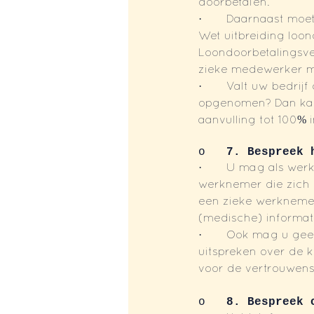
doorbetalen. 
·       Daarnaast mo
Wet uitbreiding loon
Loondoorbetalingsve
zieke medewerker m
·       Valt uw bedri
opgenomen? Dan kan 
aanvulling tot 100% 
o   
7. Bespreek 
·       U mag als we
werknemer die zich z
een zieke werknemer
(medische) informati
·       Ook mag u ge
uitspreken over de k
voor de vertrouwen
o   
8. Bespreek 