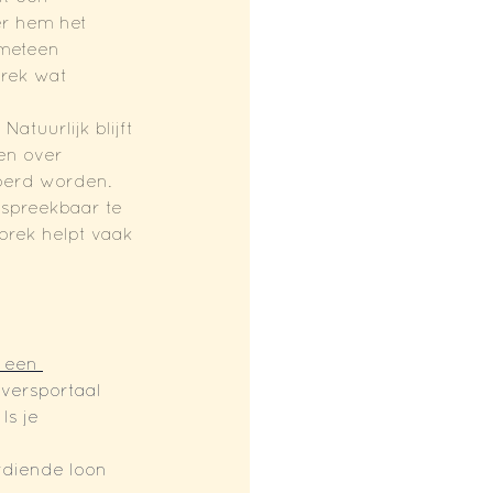
r hem het 
 meteen 
prek wat 
tuurlijk blijft 
en over 
voerd worden. 
spreekbaar te 
prek helpt vaak 
 een 
versportaal 
s je 
rdiende loon 