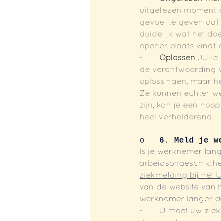
uitgelezen moment o
gevoel te geven dat 
duidelijk wat het do
opener plaats vindt 
·       
Oplossen 
Julli
de verantwoording w
oplossingen, maar he
Ze kunnen echter we
zijn, kan je een ho
heel verhelderend.
o   
6. Meld je w
Is je werknemer lang
arbeidsongeschikthe
ziekmelding bij het 
van de website van 
werknemer langer da
·       U moet uw zi