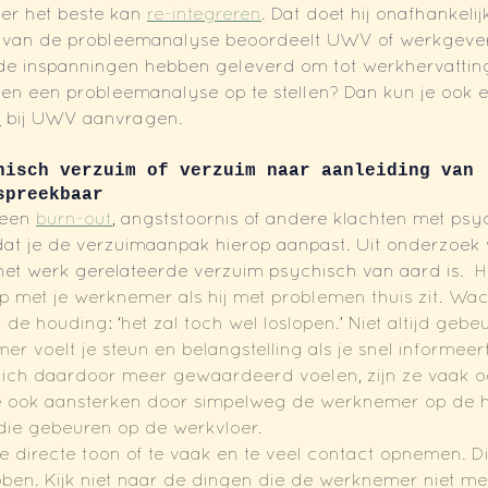
r het beste kan 
re-integreren
. Dat doet hij onafhankelij
s van de probleemanalyse beoordeelt UWV of werkgever
e inspanningen hebben geleverd om tot werkhervatting
men een probleemanalyse op te stellen? Dan kun je ook 
l
 bij UWV aanvragen.
hisch verzuim of verzuim naar aanleiding van 
spreekbaar 
een 
burn-out
, angststoornis of andere klachten met psy
at je de verzuimaanpak hierop aanpast. Uit onderzoek v
et werk gerelateerde verzuim psychisch van aard is.  
H
 met je werknemer als hij met problemen thuis zit. Wac
de houding: ‘het zal toch wel loslopen.’ Niet altijd gebeu
r voelt je steun en belangstelling als je snel informeert
 zich daardoor meer gewaardeerd voelen, zijn ze vaak oo
 je ook aansterken door simpelweg de werknemer op de h
ie gebeuren op de werkvloer. 
e directe toon of te vaak en te veel contact opnemen. D
bben. Kijk niet naar de dingen die de werknemer niet me