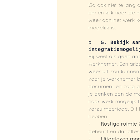
Ga ook niet te lang 
om en kijk naar de 
weer aan het werk ka
mogelijk is.
o   
5. Bekijk sa
integratiemogeli
Hij weet als geen an
werknemer. Een arbe
weer uit zou kunnen 
voor je werknemer bin
document en zorg dat
je denken aan de ma
naar werk mogelijk t
verzuimperiode. 
Dit
hebben:
·       
Rustige ruimte 
gebeurt en dat alles
·       
Uitgelezen mo