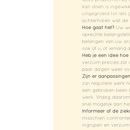
deze problemen bij d
kan doen is ingewikke
uitgegroeid tot iets g
achterhalen wat de w
Hoe gaat het? 
Uw wer
oprechte belangstell
belangen van uw org
ook of u, of iemand a
Heb je een idee hoe 
verzuim precies zal
paar dagen weer over 
Zijn er aanpassinge
zijn reguliere werk 
een gebroken been b
werk. Vraag daarom 
snel mogelijk aan he
Informeer of de zie
misschien confronter
ingrijpen en verzui