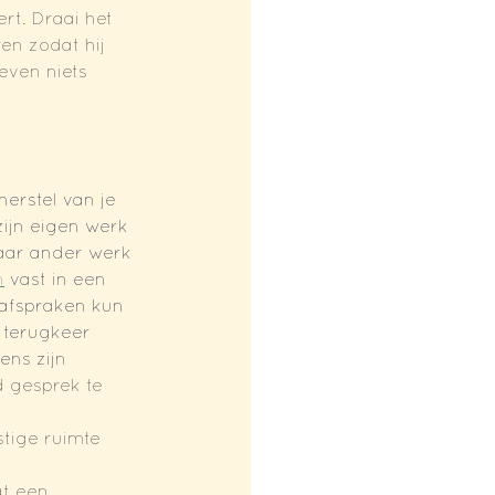
rt. Draai het 
en zodat hij 
even niets 
erstel van je 
ijn eigen werk 
naar ander werk 
n
 vast in een 
eafspraken kun 
 terugkeer 
ns zijn 
 gesprek te 
tige ruimte 
t een 