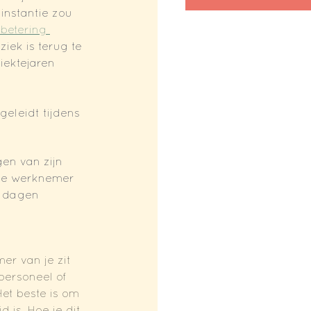
instantie zou 
betering 
iek is terug te 
iektejaren 
geleidt tijdens 
en van zijn 
t je werknemer 
r dagen 
er van je zit 
personeel of 
et beste is om 