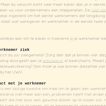
Maar bij verzuim komt veel meer kijken dan je in eerste 
ben wij voor ondernemers een stappenplan. De 
Wet ver
elijk ingesteld om het aantal werknemers dat langdurig z
t staat wat werkgever en werknemer in de eerste twee z
lletjes aan om te kijken in hoeverre jij je werknemer be
erknemer ziek
ich bij jou ziekgemeld? Zorg dan dat je binnen vier dag
ding doorgeeft aan je 
arbodienst
 of bedrijfsarts. Maak
ektewetuitkering? Dan moet je ook binnen diezelfde vie
bij het UWV. 
act met je werknemer
 is een lastige kwestie om mee om te gaan: een werknem
werkdruk niet meer aan kan, problemen heeft met ander 
ft die niet door een gewone dokter op te lossen zijn. H