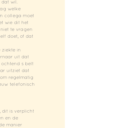
dat wil.
ag welke 
en collega moet 
 wie dit het 
niet te vragen 
f doet, of dat 
ziekte in 
rnaar uit dat 
 ochtend s belt 
r uitziet dat 
 om regelmatig 
euw telefonisch 
it is verplicht 
en en de 
 de manier 