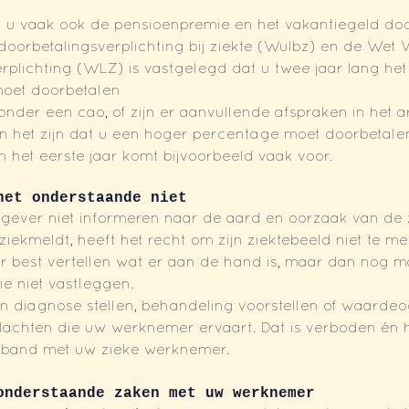
et u vaak ook de pensioenpremie en het vakantiegeld do
doorbetalingsverplichting bij ziekte (Wulbz) en de Wet 
rplichting (WLZ) is vastgelegd dat u twee jaar lang het
oet doorbetalen
jf onder een cao, of zijn er aanvullende afspraken in het 
het zijn dat u een hoger percentage moet doorbetalen
in het eerste jaar komt bijvoorbeeld vaak voor.
het onderstaande niet
rkgever niet informeren naar de aard en oorzaak van de z
iekmeldt, heeft het recht om zijn ziektebeeld niet te me
 best vertellen wat er aan de hand is, maar dan nog m
e niet vastleggen.
en diagnose stellen, behandeling voorstellen of waardeo
lachten die uw werknemer ervaart. Dat is verboden én he
sband met uw zieke werknemer.
onderstaande zaken met uw werknemer 