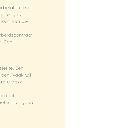
orbetalen. De 
Verlenging 
 loon van uw 
arbeidscontract 
. Een 
iekte. Een 
lden. Vaak wil 
ag u deze 
ordeel 
t is niet goed 