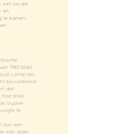
k van jou als 
 en 
 te komen. 
een 
chische 
an TNO blijkt 
oud contacten 
ht bijvoorbeeld 
rt dat 
 hoe alles 
k loyaler. 
oogte te 
it kan een 
er kan doen. 