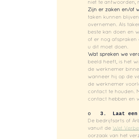
niet te antwoorden, m
Zijn er zaken en/o
taken kunnen blijve
overnemen. Als take
beste kan doen en wa
of er nog afspraken
u dit moet doen.
Wat spreken we verd
beeld heeft, is het 
de werknemer binnen 
wanneer hij op de ve
de werknemer voorlop
contact te houden. 
contact hebben en w
o   
3.  Laat een
De bedrijfsarts of A
vanuit de 
Wet Verbe
oorzaak van het ver