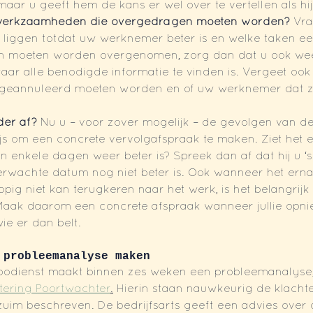
aar u geeft hem de kans er wel over te vertellen als hij 
f werkzaamheden die overgedragen moeten worden? 
Vra
n liggen totdat uw werknemer beter is en welke taken e
n moeten worden overgenomen, zorg dan dat u ook weet
ar alle benodigde informatie te vinden is. Vergeet ook 
 geannuleerd moeten worden en of uw werknemer dat zel
er af? 
Nu u – voor zover mogelijk – de gevolgen van de 
wijs om een concrete vervolgafspraak te maken. Ziet het e
enkele dagen weer beter is? Spreek dan af dat hij u ‘s
rwachte datum nog niet beter is. Ook wanneer het ernaa
ig niet kan terugkeren naar het werk, is het belangrijk
Maak daarom een concrete afspraak wanneer jullie opni
ie er dan belt.
 probleemanalyse maken
rbodienst maakt binnen zes weken een probleemanalyse, d
tering Poortwachter
.
 Hierin staan nauwkeurig de klacht
zuim beschreven. De bedrijfsarts geeft een advies over