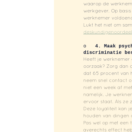
waarop de werkneme
werkgever. Op basi
werknemer voldoend
Lukt het niet om sa
deskundigenoordee
o   
4. Maak psyc
discriminatie be
Heeft je werknemer 
oorzaak? Zorg dan d
dat 65 procent van h
neem snel contact op
niet een week af met 
namelijk. Je werkneme
ervoor staat. Als ze
Deze loyaliteit kan
houden van dingen d
Pas wel op met een t
averechts effect he