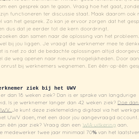
m een gesprek aan te gaan. Vraag hoe het gaat, zonde
zijn functioneren ter discussie staat. Maak daarom ook
el van het gesprek. Zo kan je ervoor zorgen dat het ges
en dus dat je eerder tot de kern doordringt.
e zoeken dan samen naar de oplossing van het probleem. Na
el bij jou liggen. Je vraagt de werknemer mee te denk
t is niet zo dat de bedachte oplossingen altijd doorge
l de weg openen naar nieuwe mogelijkheden. Door aan
op onrust bij werknemers wegnemen. Een één-op-één ges
erknemer ziek bij het UWV
er dan 18 weken ziek? Dan is er sprake van langdurige 
id. Is je werknemer langer dan 42 weken ziek? 
Doe dan
UWV. 
Je kunt deze ziektemelding digitaal via het werkge
het UWV doen, met een door jou aangevraagd account. I
n één jaar ziek? Vraag dan een 
WIA-uitkering
 aan.
eke medewerker twee jaar minimaal 70% van het laatstve