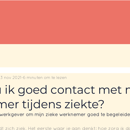
Gratis downloads
Reviews
23 nov 2021
6 minuten om te lezen
 ik goed contact met 
er tijdens ziekte?
 werkgever om mijn zieke werknemer goed te begeleide
zich ziek. Het eerste waar je aan denkt: hoe zorg ik dat