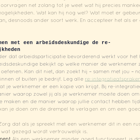
doorvragen net zolang tot je weet wat hij precies mankee
mogelijkheden. Wat kan hij nog wel? Wat moet er gebeur
n, desnoods ander soort werk. En accepteer het als er 
men met een arbeidsdeskundige de re-
jkheden
der dat arbeidsparticipatie bevorderend werkt voor het h
idsdeskundige bekijkt op welke manier de werknemer z
oefenen. Kan dit niet, dan zoekt hij – samen met jou – 
nen of buiten je bedrijf. Leg alle 
re-integratieafsprake
 je werknemer er een kopie van krijgt. Bij re-integrati
nier waarop zowel jij als je werknemer moeite doen om
e maken en de manier waarop jullie contact hebben tijde
 kan je doen om de drempel te verlagen en om een goed
Zorg dat als je spreekt met een werknemer dit in een rus
 wat gezegd wordt vertrouwelijk is.
ment 
Als een werknemer minder goed functioneert, is da