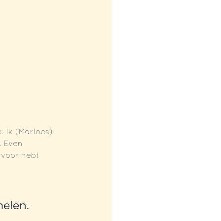
. Ik (Marloes) 
. Even 
 voor hebt 
melen.