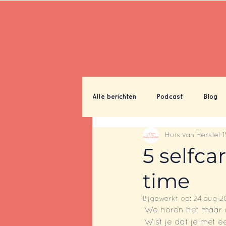
Alle berichten
Podcast
Blog
Huis van Herstel
5 selfca
time
Bijgewerkt op:
24 aug 2
We horen het maar al
Wist je dat je met e