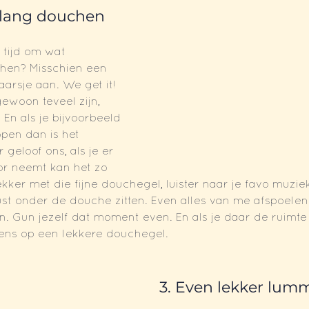
 lang douchen
 tijd om wat 
chen? Misschien een 
aarsje aan. We get it! 
woon teveel zijn, 
 En als je bijvoorbeeld 
pen dan is het 
 geloof ons, als je er 
or neemt kan het zo 
 lekker met die fijne douchegel, luister naar je favo muziek
t onder de douche zitten. Even alles van me afspoelen
. Gun jezelf dat moment even. En als je daar de ruimte
eens op een lekkere douchegel.
 3. Even lekker lum