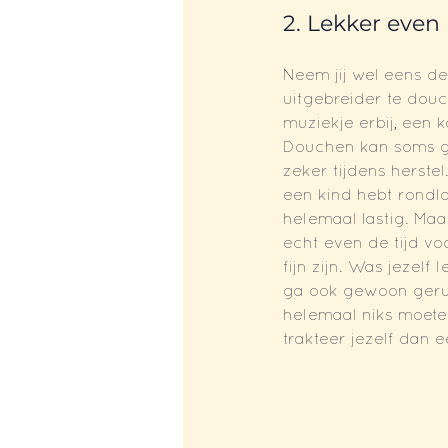
2. Lekker even
Neem jij wel eens de
uitgebreider te dou
muziekje erbij, een k
Douchen kan soms ge
zeker tijdens herstel.
een kind hebt rondlo
helemaal lastig. Maar
echt even de tijd vo
fijn zijn. Was jezelf
ga ook gewoon gerus
helemaal niks moeten
trakteer jezelf dan 