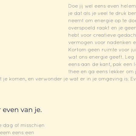
Doe jij wel eens even helem
je dat als je veel te druk be
neemt om energie op te doe
overspoeld raakt en je gee
hebt voor creatieve gedach
vermogen voor nadenken en
Kortom geen ruimte voor ju
wat ons energie geeft. Leg 
eens aan de kant, pak een l
thee en ga eens lekker om j
ot je komen, en verwonder je wat er in je omgeving is. E
r even van je.
e dag of misschien 
 neem eens een 