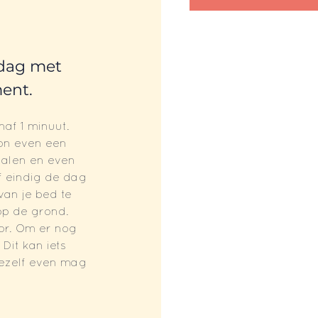
 dag met 
ent.
af 1 minuut. 
on even een 
alen en even 
of eindig de dag 
an je bed te 
op de grond. 
or. Om er nog 
Dit kan iets 
 jezelf even mag 