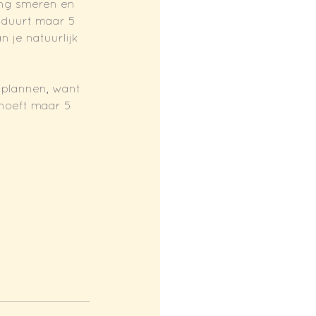
ng smeren en 
l duurt maar 5 
 je natuurlijk 
 plannen, want 
 hoeft maar 5 