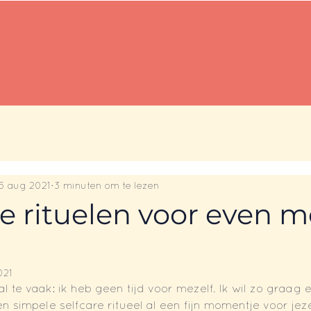
Gratis downloads
Reviews
15 aug 2021
3 minuten om te lezen
re rituelen voor even m
021
 te vaak: ik heb geen tijd voor mezelf. Ik wil zo graag ev
en simpele selfcare ritueel al een fijn momentje voor jez