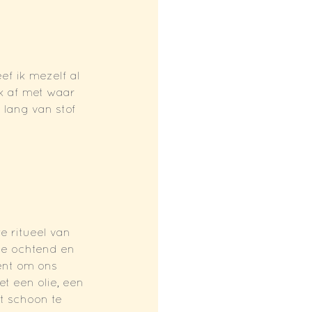
ef ik mezelf al 
ik af met waar 
 lang van stof 
e ritueel van 
 de ochtend en 
nt om ons 
t een olie, een 
 schoon te 