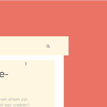
Contact
Nieuwsbrief
e-
en alleen zijn. 
elf kan creëren?