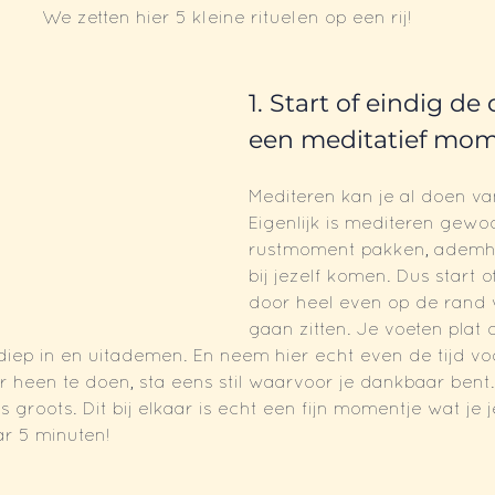
We zetten hier 5 kleine rituelen op een rij!
1. Start of eindig de
een meditatief mom
Mediteren kan je al doen van
Eigenlijk is mediteren gewo
rustmoment pakken, ademh
bij jezelf komen. Dus start 
door heel even op de rand v
gaan zitten. Je voeten plat 
iep in en uitademen. En neem hier echt even de tijd vo
r heen te doen, sta eens stil waarvoor je dankbaar bent. 
iets groots. Dit bij elkaar is echt een fijn momentje wat je
ar 5 minuten!