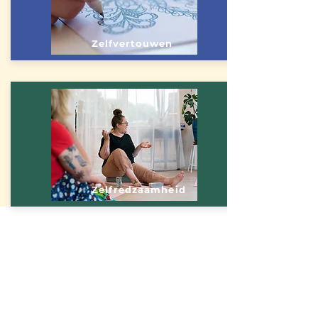
Zelfvertouwen
Zelfredzaamheid
In het programma ''Kwetsbaar Krachtig''
komen gelijkgestemde jongeren 12
weken lang elke week 1 keer online bij
elkaar. Tijdens deze bijeenkomst leren
de jongeren met elkaar delen waar zij
in het dagelijks leven tegenaan lopen
en welke dingen zij als ''moeilijk''
ervaren. Onze unieke methodiek