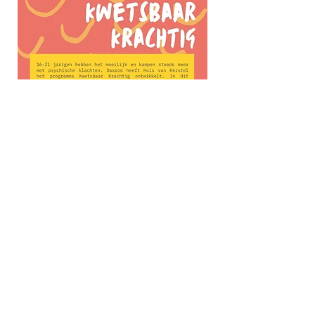
Wil je meer weten over dit
programma? Onze deur staat altijd
open om vrijblijvend kennis te maken.
Vul het contactformulier in en we